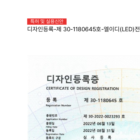
특허 및 실용신안
디자인등록-제 30-1180645호-엘이디(LED)