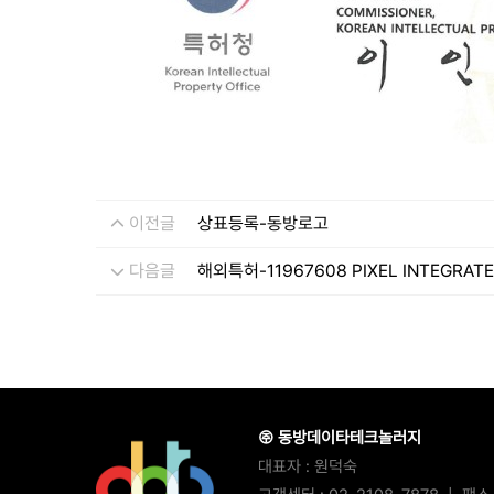
이전글
상표등록-동방로고
다음글
해외특허-11967608 PIXEL INTEGRATE
㈜ 동방데이타테크놀러지
대표자 :
원덕숙